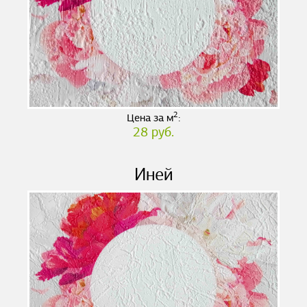
2
Цена за м
:
28 руб.
Иней