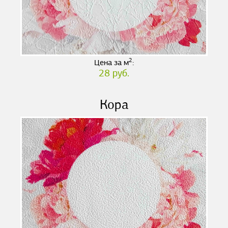
2
Цена за м
:
28 руб.
Кора