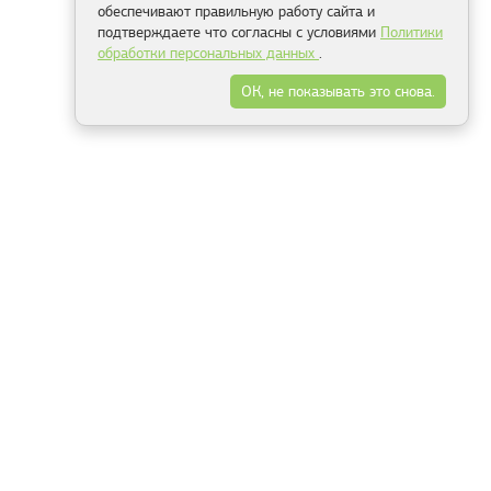
обеспечивают правильную работу сайта и
подтверждаете что согласны с условиями
Политики
обработки персональных данных
.
ОК, не показывать это снова.
Минск
Гродно
Брест
Витебск
Могилёв
Гомель
Фрески
Холсты
Дизайн
Рольшторы
Модульные картины
Фотообои
Информация
3Д фотообои
О компании
Для спальни
Оплата и доставка
Для детской
Контакты
Для кухни
Публичный договор
Для гостиной и зала
Условия возврата
Природа
Портфолио
Карты мира