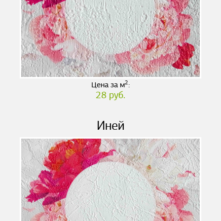
2
Цена за м
:
28 руб.
Иней