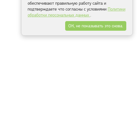
обеспечивают правильную работу сайта и
подтверждаете что согласны с условиями
Политики
обработки персональных данных
.
ОК, не показывать это снова.
Минск
Гродно
Брест
Витебск
Могилёв
Гомель
Фрески
Холсты
Дизайн
Рольшторы
Модульные картины
Фотообои
Информация
3Д фотообои
О компании
Для спальни
Оплата и доставка
Для детской
Контакты
Для кухни
Публичный договор
Для гостиной и зала
Условия возврата
Природа
Портфолио
Карты мира