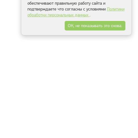
обеспечивают правильную работу сайта и
подтверждаете что согласны с условиями
Политики
обработки персональных данных
.
ОК, не показывать это снова.
Минск
Гродно
Брест
Витебск
Могилёв
Гомель
Фрески
Холсты
Дизайн
Рольшторы
Модульные картины
Фотообои
Информация
3Д фотообои
О компании
Для спальни
Оплата и доставка
Для детской
Контакты
Для кухни
Публичный договор
Для гостиной и зала
Условия возврата
Природа
Портфолио
Карты мира