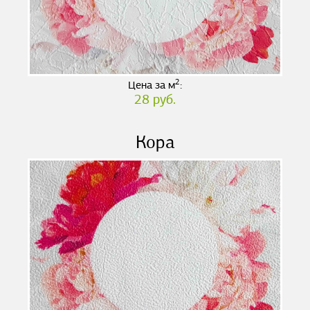
2
Цена за м
:
28 руб.
Кора