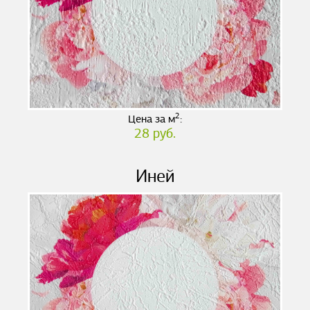
2
Цена за м
:
28 руб.
Иней