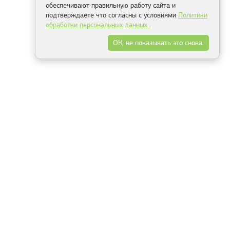
обеспечивают правильную работу сайта и
подтверждаете что согласны с условиями
Политики
обработки персональных данных
.
ОК, не показывать это снова.
Минск
Гродно
Брест
Витебск
Могилёв
Гомель
Фрески
Холсты
Дизайн
Рольшторы
Модульные картины
Фотообои
Информация
3Д фотообои
О компании
Для спальни
Оплата и доставка
Для детской
Контакты
Для кухни
Публичный договор
Для гостиной и зала
Условия возврата
Природа
Портфолио
Карты мира