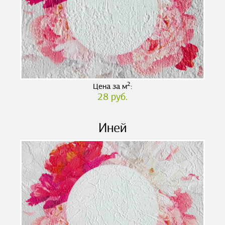
2
Цена за м
:
28 руб.
Иней