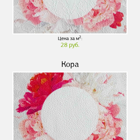
2
Цена за м
:
28 руб.
Кора