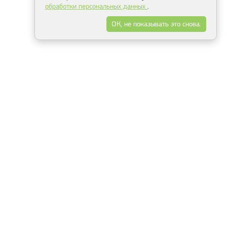
обработки персональных данных
.
ОК, не показывать это снова.
Минск
Гродно
Брест
Витебск
Могилёв
Гомель
Фрески
Холсты
Дизайн
Рольшторы
Модульные картины
Фотообои
Информация
3Д фотообои
О компании
Для спальни
Оплата и доставка
Для детской
Контакты
Для кухни
Публичный договор
Для гостиной и зала
Условия возврата
Природа
Портфолио
Карты мира
Цветы
Море