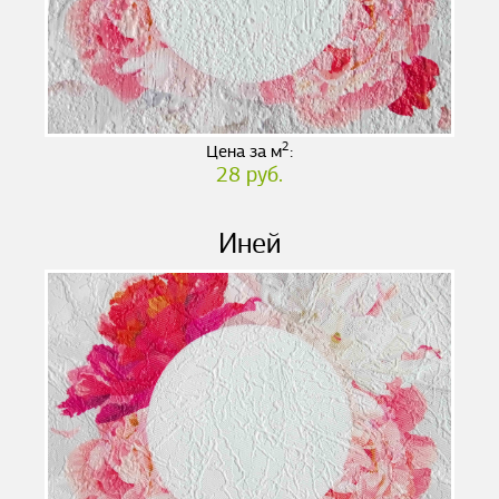
2
Цена за м
:
28 руб.
Иней