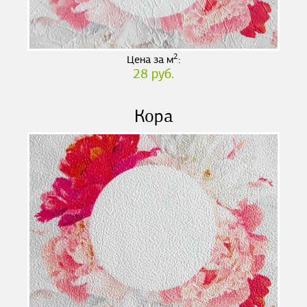
2
Цена за м
:
28 руб.
Кора