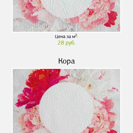
2
Цена за м
:
28 руб.
Кора