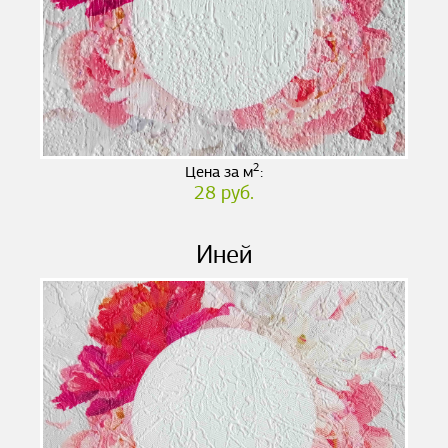
2
Цена за м
:
28 руб.
Иней