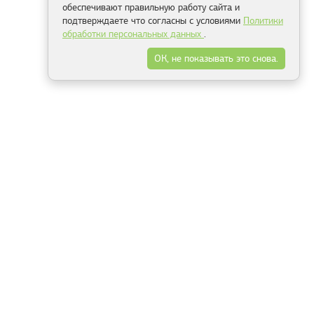
обеспечивают правильную работу сайта и
подтверждаете что согласны с условиями
Политики
обработки персональных данных
.
ОК, не показывать это снова.
Минск
Гродно
Брест
Витебск
Могилёв
Гомель
Фрески
Холсты
Дизайн
Рольшторы
Модульные картины
Фотообои
Информация
3Д фотообои
О компании
Для спальни
Оплата и доставка
Для детской
Контакты
Для кухни
Публичный договор
Для гостиной и зала
Условия возврата
Природа
Портфолио
Карты мира