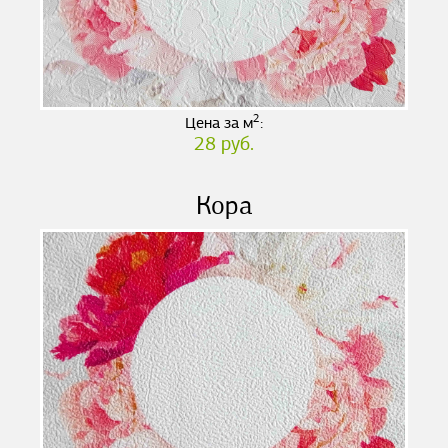
2
Цена за м
:
28 руб.
Кора