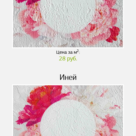
2
Цена за м
:
28 руб.
Иней