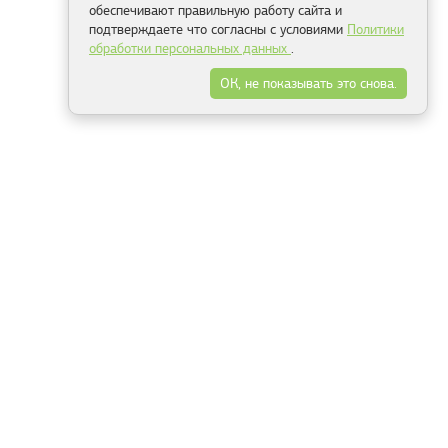
обеспечивают правильную работу сайта и
подтверждаете что согласны с условиями
Политики
обработки персональных данных
.
ОК, не показывать это снова.
Минск
Гродно
Брест
Витебск
Могилёв
Гомель
Фрески
Холсты
Дизайн
Рольшторы
Модульные картины
Фотообои
Информация
3Д фотообои
О компании
Для спальни
Оплата и доставка
Для детской
Контакты
Для кухни
Публичный договор
Для гостиной и зала
Условия возврата
Природа
Портфолио
Карты мира