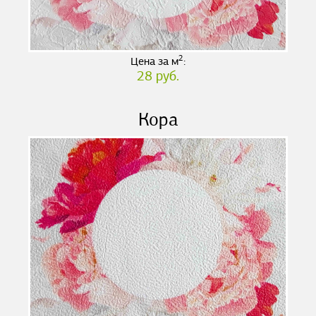
2
Цена за м
:
28 руб.
Кора