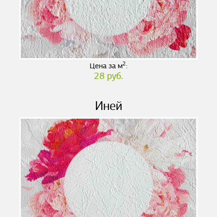
2
Цена за м
:
28 руб.
Иней