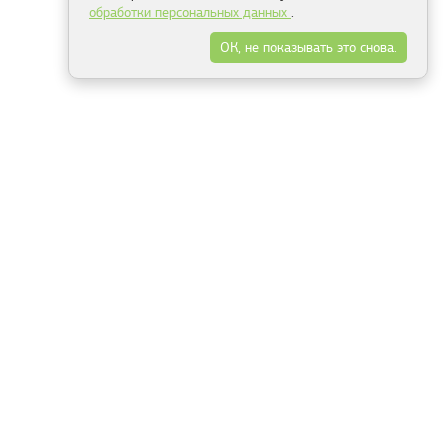
обработки персональных данных
.
ОК, не показывать это снова.
Минск
Гродно
Брест
Витебск
Могилёв
Гомель
Фрески
Холсты
Дизайн
Рольшторы
Модульные картины
Фотообои
Информация
3Д фотообои
О компании
Для спальни
Оплата и доставка
Для детской
Контакты
Для кухни
Публичный договор
Для гостиной и зала
Условия возврата
Природа
Портфолио
Карты мира
Цветы
Море