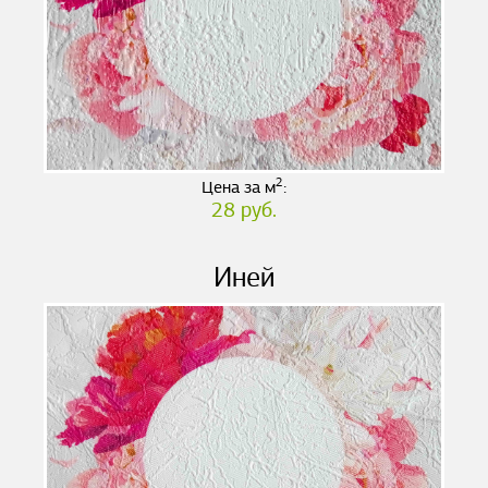
2
Цена за м
:
28 руб.
Иней