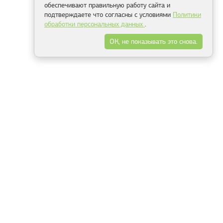
обеспечивают правильную работу сайта и
подтверждаете что согласны с условиями
Политики
обработки персональных данных
.
ОК, не показывать это снова.
Минск
Гродно
Брест
Витебск
Могилёв
Гомель
Фрески
Холсты
Дизайн
Рольшторы
Модульные картины
Фотообои
Информация
3Д фотообои
О компании
Для спальни
Оплата и доставка
Для детской
Контакты
Для кухни
Публичный договор
Для гостиной и зала
Условия возврата
Природа
Портфолио
Карты мира