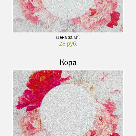
2
Цена за м
:
28 руб.
Кора