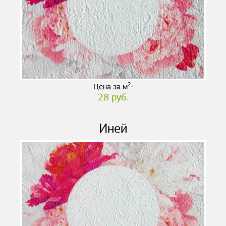
2
Цена за м
:
28 руб.
Иней