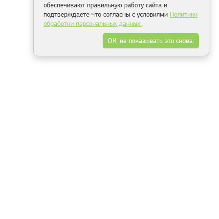
обеспечивают правильную работу сайта и
подтверждаете что согласны с условиями
Политики
обработки персональных данных
.
ОК, не показывать это снова.
Минск
Гродно
Брест
Витебск
Могилёв
Гомель
Фрески
Холсты
Дизайн
Рольшторы
Модульные картины
Фотообои
Информация
3Д фотообои
О компании
Для спальни
Оплата и доставка
Для детской
Контакты
Для кухни
Публичный договор
Для гостиной и зала
Условия возврата
Природа
Портфолио
Карты мира