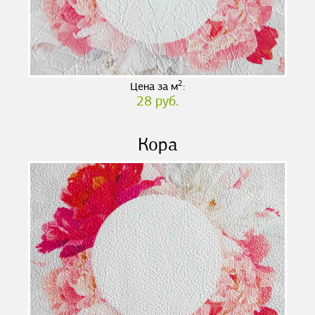
2
Цена за м
:
28 руб.
Кора