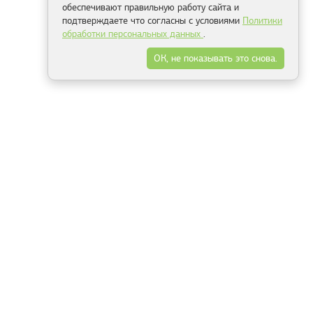
обеспечивают правильную работу сайта и
подтверждаете что согласны с условиями
Политики
обработки персональных данных
.
ОК, не показывать это снова.
Минск
Гродно
Брест
Витебск
Могилёв
Гомель
Фрески
Холсты
Дизайн
Рольшторы
Модульные картины
Фотообои
Информация
3Д фотообои
О компании
Для спальни
Оплата и доставка
Для детской
Контакты
Для кухни
Публичный договор
Для гостиной и зала
Условия возврата
Природа
Портфолио
Карты мира