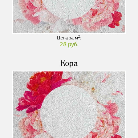
2
Цена за м
:
28 руб.
Кора