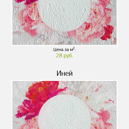
2
Цена за м
:
28 руб.
Иней