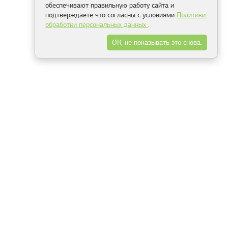
обеспечивают правильную работу сайта и
подтверждаете что согласны с условиями
Политики
обработки персональных данных
.
ОК, не показывать это снова.
Минск
Гродно
Брест
Витебск
Могилёв
Гомель
Фрески
Холсты
Дизайн
Рольшторы
Модульные картины
Фотообои
Информация
3Д фотообои
О компании
Для спальни
Оплата и доставка
Для детской
Контакты
Для кухни
Публичный договор
Для гостиной и зала
Условия возврата
Природа
Портфолио
Карты мира