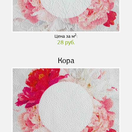
2
Цена за м
:
28 руб.
Кора