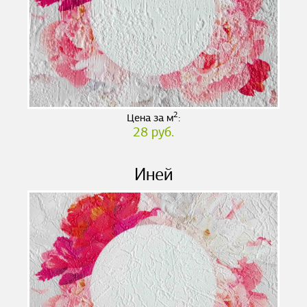
2
Цена за м
:
28 руб.
Иней