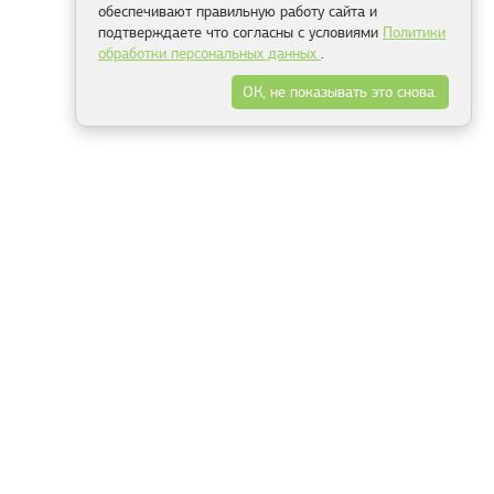
обеспечивают правильную работу сайта и
подтверждаете что согласны с условиями
Политики
обработки персональных данных
.
ОК, не показывать это снова.
Минск
Гродно
Брест
Витебск
Могилёв
Гомель
Фрески
Холсты
Дизайн
Рольшторы
Модульные картины
Фотообои
Информация
3Д фотообои
О компании
Для спальни
Оплата и доставка
Для детской
Контакты
Для кухни
Публичный договор
Для гостиной и зала
Условия возврата
Природа
Портфолио
Карты мира