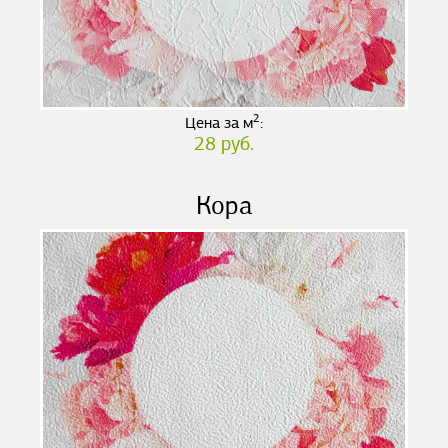
2
Цена за м
:
28 руб.
Кора