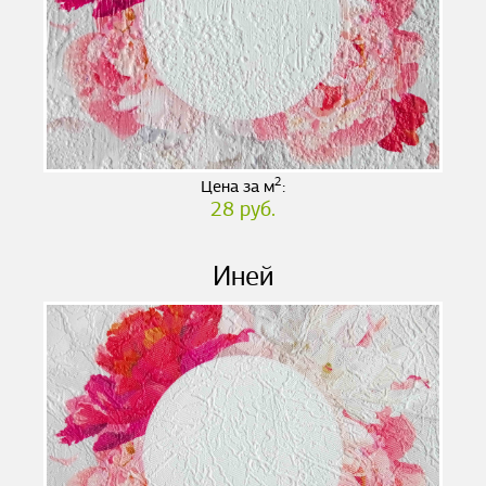
2
Цена за м
:
28 руб.
Иней