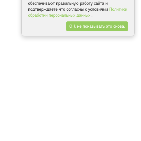
обеспечивают правильную работу сайта и
подтверждаете что согласны с условиями
Политики
обработки персональных данных
.
ОК, не показывать это снова.
Минск
Гродно
Брест
Витебск
Могилёв
Гомель
Фрески
Холсты
Дизайн
Рольшторы
Модульные картины
Фотообои
Информация
3Д фотообои
О компании
Для спальни
Оплата и доставка
Для детской
Контакты
Для кухни
Публичный договор
Для гостиной и зала
Условия возврата
Природа
Портфолио
Карты мира