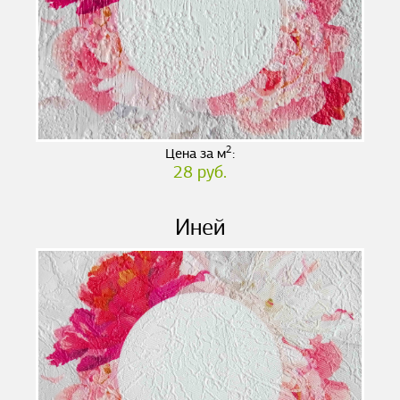
2
Цена за м
:
28 руб.
Иней