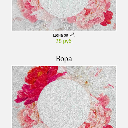
2
Цена за м
:
28 руб.
Кора