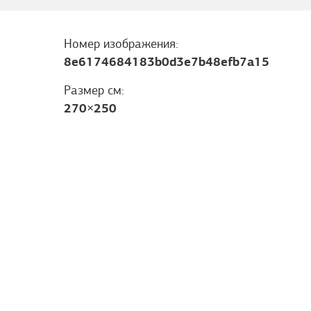
Номер изображения:
8e6174684183b0d3e7b48efb7a15
Размер см:
270
×
250