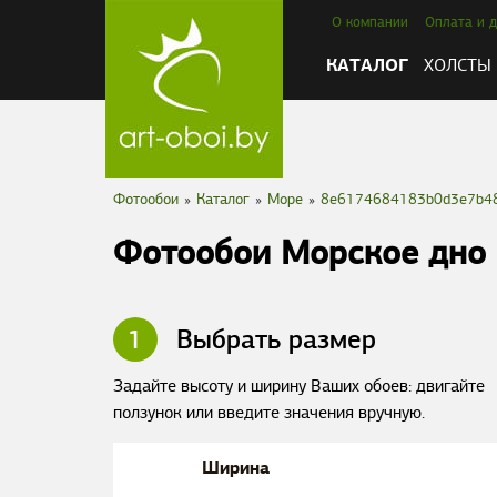
О компании
Оплата и д
КАТАЛОГ
ХОЛСТЫ
Фотообои
»
Каталог
»
Море
»
8e6174684183b0d3e7b4
Фотообои Морское дно
1
Выбрать размер
Задайте высоту и ширину Ваших обоев: двигайте
ползунок или введите значения вручную.
Ширина