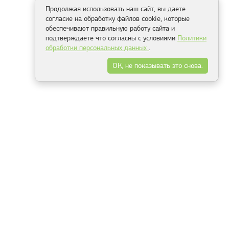
Продолжая использовать наш сайт, вы даете
согласие на обработку файлов cookie, которые
обеспечивают правильную работу сайта и
подтверждаете что согласны с условиями
Политики
обработки персональных данных
.
ОК, не показывать это снова.
Способы оплаты
ель
Минск, ул.Серафимовича 11, офис 301
+375 29 144 05 53
+375 29 244 55 22
+375 29 144 04 74