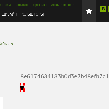
оставка
Контакты
Портфолио
Акции и новости
ДИЗАЙН
РОЛЬШТОРЫ
8efb7a15
8e6174684183b0d3e7b48efb7a