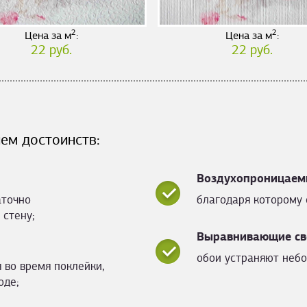
2
2
Цена за м
:
Цена за м
:
22 руб.
22 руб.
ем достоинств:
Воздухопроницаем
аточно
благодаря которому 
 стену;
Выравнивающие св
обои устраняют небо
 во время поклейки,
оде;