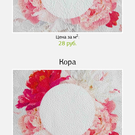
2
Цена за м
:
28 руб.
Кора