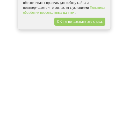
обеспечивают правильную работу сайта и
подтверждаете что согласны с условиями
Политики
обработки персональных данных
.
ОК, не показывать это снова.
Минск
Гродно
Брест
Витебск
Могилёв
Гомель
Фрески
Холсты
Дизайн
Рольшторы
Модульные картины
Фотообои
Информация
3Д фотообои
О компании
Для спальни
Оплата и доставка
Для детской
Контакты
Для кухни
Публичный договор
Для гостиной и зала
Условия возврата
Природа
Портфолио
Карты мира