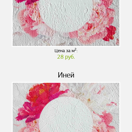
2
Цена за м
:
28 руб.
Иней