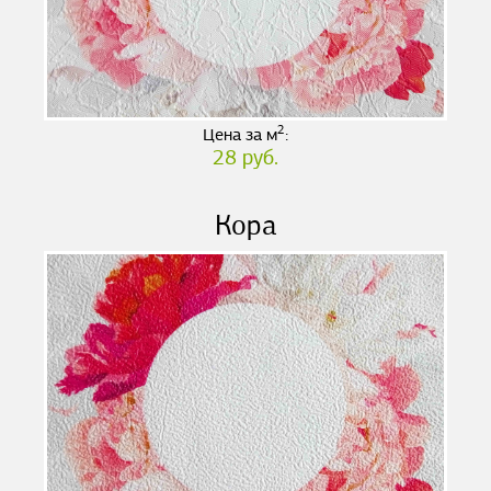
2
Цена за м
:
28 руб.
Кора