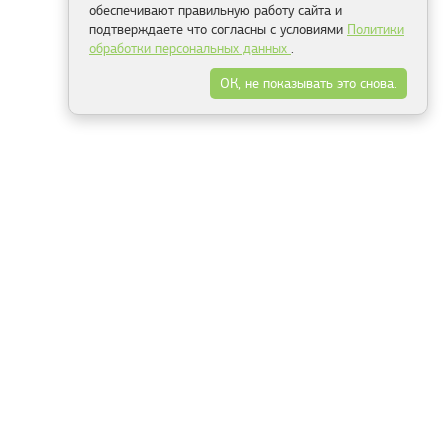
обеспечивают правильную работу сайта и
подтверждаете что согласны с условиями
Политики
обработки персональных данных
.
ОК, не показывать это снова.
Минск
Гродно
Брест
Витебск
Могилёв
Гомель
Фрески
Холсты
Дизайн
Рольшторы
Модульные картины
Фотообои
Информация
3Д фотообои
О компании
Для спальни
Оплата и доставка
Для детской
Контакты
Для кухни
Публичный договор
Для гостиной и зала
Условия возврата
Природа
Портфолио
Карты мира