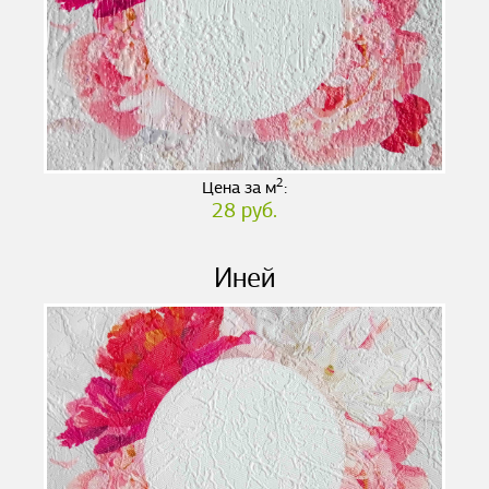
2
Цена за м
:
28 руб.
Иней