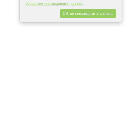
обработки персональных данных
.
ОК, не показывать это снова.
Минск
Гродно
Брест
Витебск
Могилёв
Гомель
Фрески
Холсты
Дизайн
Рольшторы
Модульные картины
Фотообои
Информация
3Д фотообои
О компании
Для спальни
Оплата и доставка
Для детской
Контакты
Для кухни
Публичный договор
Для гостиной и зала
Условия возврата
Природа
Портфолио
Карты мира
Цветы
Море