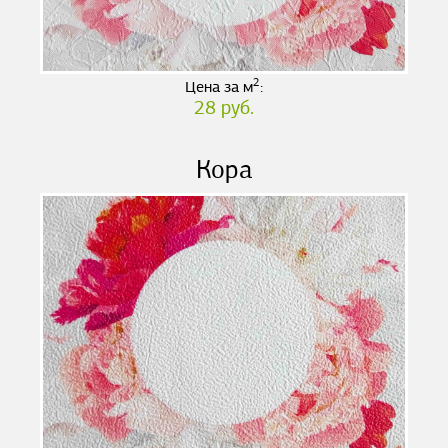
2
Цена за м
:
28 руб.
Кора