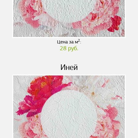
2
Цена за м
:
28 руб.
Иней