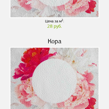
2
Цена за м
:
28 руб.
Кора