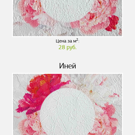
2
Цена за м
:
28 руб.
Иней