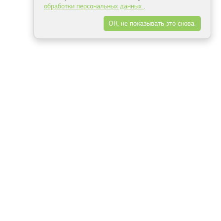
обработки персональных данных
.
ОК, не показывать это снова.
Минск
Гродно
Брест
Витебск
Могилёв
Гомель
Фрески
Холсты
Дизайн
Рольшторы
Модульные картины
Фотообои
Информация
3Д фотообои
О компании
Для спальни
Оплата и доставка
Для детской
Контакты
Для кухни
Публичный договор
Для гостиной и зала
Условия возврата
Природа
Портфолио
Карты мира
Цветы
Море