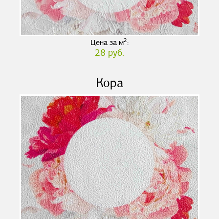
2
Цена за м
:
28 руб.
Кора