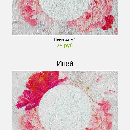
2
Цена за м
:
28 руб.
Иней