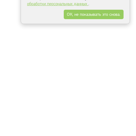
обработки персональных данных
.
ОК, не показывать это снова.
Минск
Гродно
Брест
Витебск
Могилёв
Гомель
Фрески
Холсты
Дизайн
Рольшторы
Модульные картины
Фотообои
Информация
3Д фотообои
О компании
Для спальни
Оплата и доставка
Для детской
Контакты
Для кухни
Публичный договор
Для гостиной и зала
Условия возврата
Природа
Портфолио
Карты мира
Цветы
Море