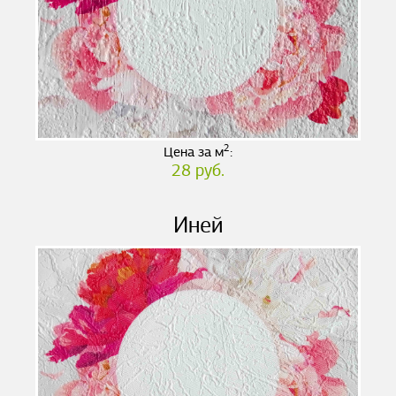
2
Цена за м
:
28 руб.
Иней