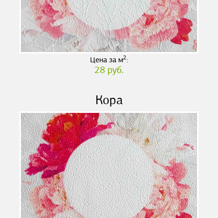
2
Цена за м
:
28 руб.
Кора