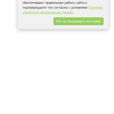
обеспечивают правильную работу сайта и
подтверждаете что согласны с условиями
Политики
обработки персональных данных
.
ОК, не показывать это снова.
Минск
Гродно
Брест
Витебск
Могилёв
Гомель
Фрески
Холсты
Дизайн
Рольшторы
Модульные картины
Фотообои
Информация
3Д фотообои
О компании
Для спальни
Оплата и доставка
Для детской
Контакты
Для кухни
Публичный договор
Для гостиной и зала
Условия возврата
Природа
Портфолио
Карты мира