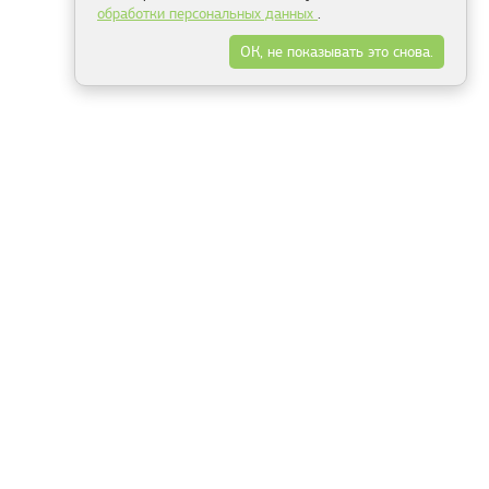
обработки персональных данных
.
ОК, не показывать это снова.
Минск
Гродно
Брест
Витебск
Могилёв
Гомель
Фрески
Холсты
Дизайн
Рольшторы
Модульные картины
Фотообои
Информация
3Д фотообои
О компании
Для спальни
Оплата и доставка
Для детской
Контакты
Для кухни
Публичный договор
Для гостиной и зала
Условия возврата
Природа
Портфолио
Карты мира
Цветы
Море