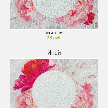
2
Цена за м
:
28 руб.
Иней