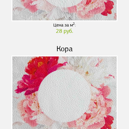
2
Цена за м
:
28 руб.
Кора