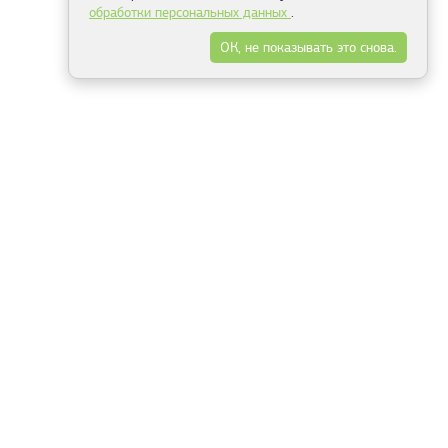
обработки персональных данных
.
ОК, не показывать это снова.
Минск
Гродно
Брест
Витебск
Могилёв
Гомель
Фрески
Холсты
Дизайн
Рольшторы
Модульные картины
Фотообои
Информация
3Д фотообои
О компании
Для спальни
Оплата и доставка
Для детской
Контакты
Для кухни
Публичный договор
Для гостиной и зала
Условия возврата
Природа
Портфолио
Карты мира
Цветы
Море