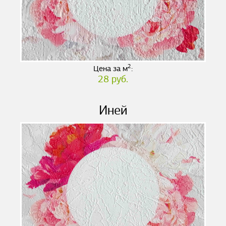
2
Цена за м
:
28 руб.
Иней