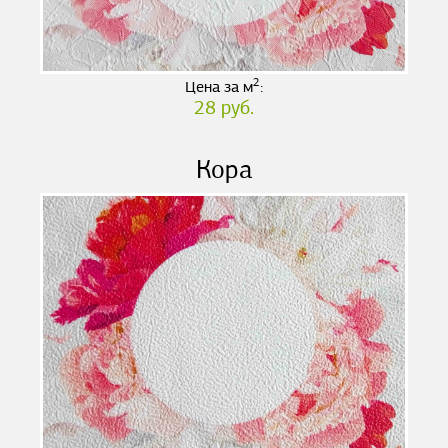
2
Цена за м
:
28 руб.
Кора