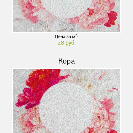
2
Цена за м
:
28 руб.
Кора