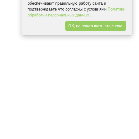
обеспечивают правильную работу сайта и
подтверждаете что согласны с условиями
Политики
обработки персональных данных
.
ОК, не показывать это снова.
Минск
Гродно
Брест
Витебск
Могилёв
Гомель
Фрески
Холсты
Дизайн
Рольшторы
Модульные картины
Фотообои
Информация
3Д фотообои
О компании
Для спальни
Оплата и доставка
Для детской
Контакты
Для кухни
Публичный договор
Для гостиной и зала
Условия возврата
Природа
Портфолио
Карты мира