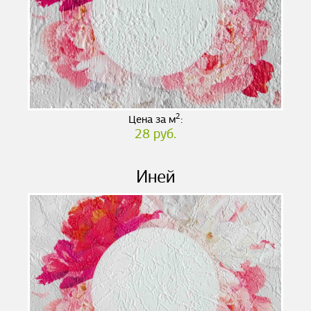
2
Цена за м
:
28 руб.
Иней