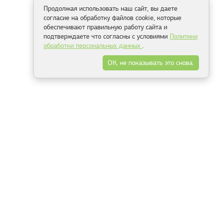
Продолжая использовать наш сайт, вы даете
согласие на обработку файлов cookie, которые
обеспечивают правильную работу сайта и
подтверждаете что согласны с условиями
Политики
обработки персональных данных
.
ОК, не показывать это снова.
Способы оплаты
ель
Минск, ул.Серафимовича 11, офис 301
+375 29 144 05 53
+375 29 244 55 22
+375 29 144 04 74