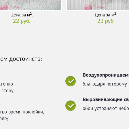
2
2
Цена за м
:
Цена за м
:
22 руб.
22 руб.
ем достоинств:
Воздухопроницаем
аточно
благодаря которому 
 стену;
Выравнивающие св
обои устраняют небо
 во время поклейки,
оде;