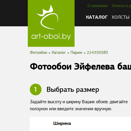
О компании
Оплата и д
КАТАЛОГ
ХОЛСТЫ
Фотообои
»
Каталог
»
Париж
»
224350580
Фотообои Эйфелева ба
1
Выбрать размер
Задайте высоту и ширину Ваших обоев: двигайте
ползунок или введите значения вручную.
Ширина