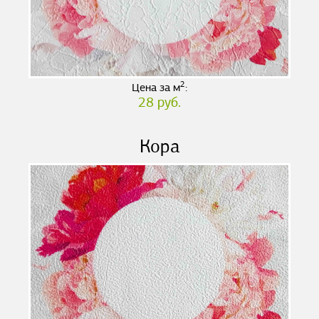
2
Цена за м
:
28 руб.
Кора