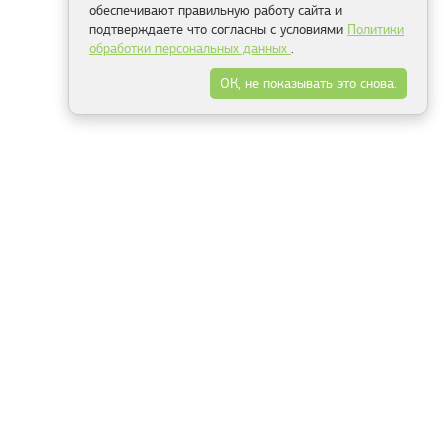
обеспечивают правильную работу сайта и
подтверждаете что согласны с условиями
Политики
обработки персональных данных
.
ОК, не показывать это снова.
Минск
Гродно
Брест
Витебск
Могилёв
Гомель
Фрески
Холсты
Дизайн
Рольшторы
Модульные картины
Фотообои
Информация
3Д фотообои
О компании
Для спальни
Оплата и доставка
Для детской
Контакты
Для кухни
Публичный договор
Для гостиной и зала
Условия возврата
Природа
Портфолио
Карты мира