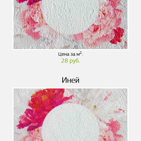
2
Цена за м
:
28 руб.
Иней