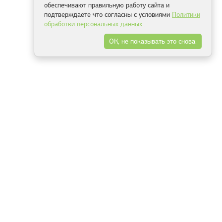
обеспечивают правильную работу сайта и
подтверждаете что согласны с условиями
Политики
обработки персональных данных
.
ОК, не показывать это снова.
Минск
Гродно
Брест
Витебск
Могилёв
Гомель
Фрески
Холсты
Дизайн
Рольшторы
Модульные картины
Фотообои
Информация
3Д фотообои
О компании
Для спальни
Оплата и доставка
Для детской
Контакты
Для кухни
Публичный договор
Для гостиной и зала
Условия возврата
Природа
Портфолио
Карты мира