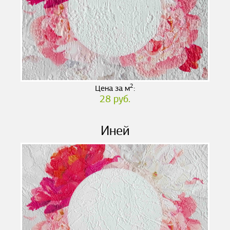
2
Цена за м
:
28 руб.
Иней