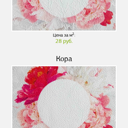
2
Цена за м
:
28 руб.
Кора