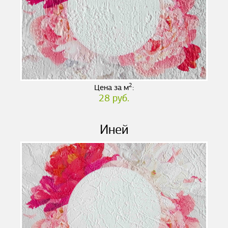
2
Цена за м
:
28 руб.
Иней