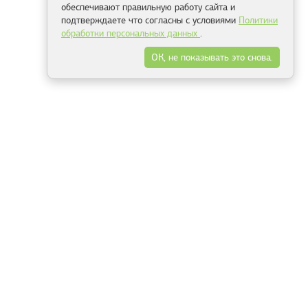
обеспечивают правильную работу сайта и
подтверждаете что согласны с условиями
Политики
обработки персональных данных
.
ОК, не показывать это снова.
Минск
Гродно
Брест
Витебск
Могилёв
Гомель
Фрески
Холсты
Дизайн
Рольшторы
Модульные картины
Фотообои
Информация
3Д фотообои
О компании
Для спальни
Оплата и доставка
Для детской
Контакты
Для кухни
Публичный договор
Для гостиной и зала
Условия возврата
Природа
Портфолио
Карты мира