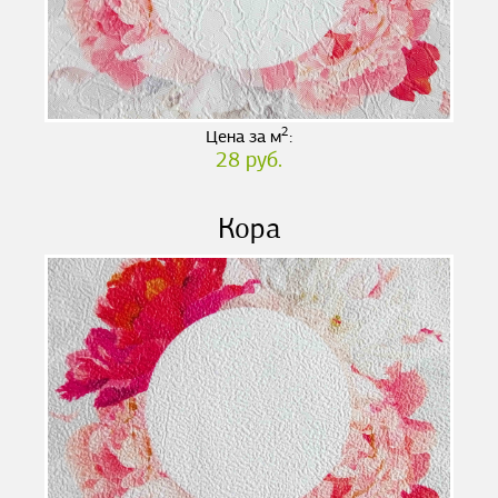
2
Цена за м
:
28 руб.
Кора