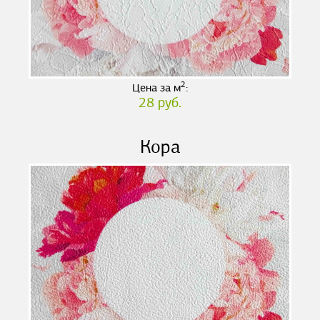
2
Цена за м
:
28 руб.
Кора