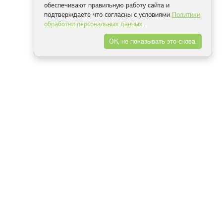
обеспечивают правильную работу сайта и
подтверждаете что согласны с условиями
Политики
обработки персональных данных
.
ОК, не показывать это снова.
Минск
Гродно
Брест
Витебск
Могилёв
Гомель
Фрески
Холсты
Дизайн
Рольшторы
Модульные картины
Фотообои
Информация
3Д фотообои
О компании
Для спальни
Оплата и доставка
Для детской
Контакты
Для кухни
Публичный договор
Для гостиной и зала
Условия возврата
Природа
Портфолио
Карты мира