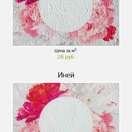
2
Цена за м
:
28 руб.
Иней