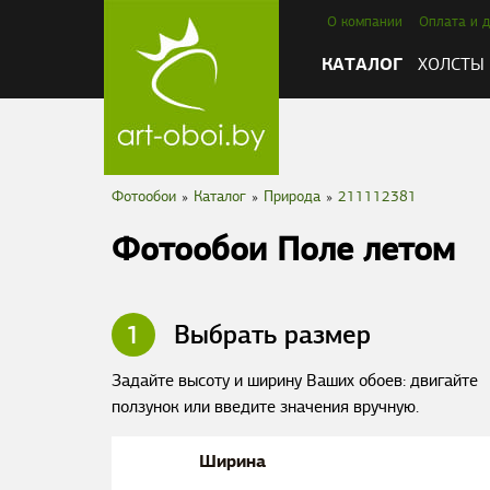
О компании
Оплата и д
КАТАЛОГ
ХОЛСТЫ
Фотообои
»
Каталог
»
Природа
»
211112381
Фотообои Поле летом
1
Выбрать размер
Задайте высоту и ширину Ваших обоев: двигайте
ползунок или введите значения вручную.
Ширина