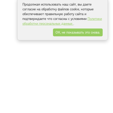
Продолжая использовать наш сайт, вы даете
согласие на обработку файлов cookie, которые
обеспечивают правильную работу сайта и
подтверждаете что согласны с условиями
Политики
обработки персональных данных
.
ОК, не показывать это снова.
Способы оплаты
ель
Минск, ул.Серафимовича 11, офис 301
+375 29 144 05 53
+375 29 244 55 22
+375 29 144 04 74