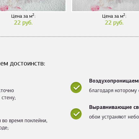
2
2
Цена за м
:
Цена за м
:
22 руб.
22 руб.
ем достоинств:
Воздухопроницаем
аточно
благодаря которому 
 стену;
Выравнивающие св
обои устраняют небо
 во время поклейки,
оде;