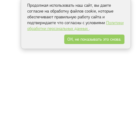
Продолжая использовать наш сайт, вы даете
согласие на обработку файлов cookie, которые
обеспечивают правильную работу сайта и
подтверждаете что согласны с условиями
Политики
обработки персональных данных
.
ОК, не показывать это снова.
Способы оплаты
ель
Минск, ул.Серафимовича 11, офис 301
+375 29 144 05 53
+375 29 244 55 22
+375 29 144 04 74