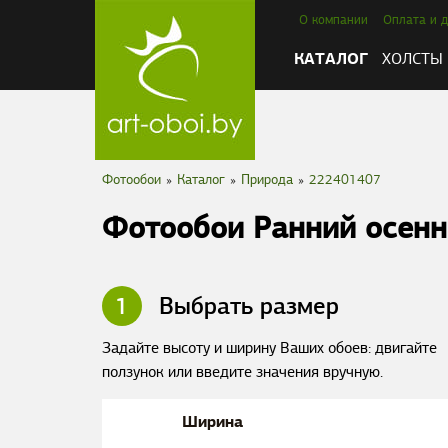
О компании
Оплата и д
КАТАЛОГ
ХОЛСТЫ
Фотообои
»
Каталог
»
Природа
»
222401407
Фотообои Ранний осенн
1
Выбрать размер
Задайте высоту и ширину Ваших обоев: двигайте
ползунок или введите значения вручную.
Ширина