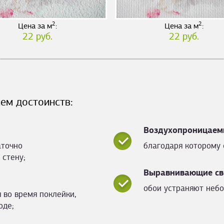
2
2
Цена за м
:
Цена за м
:
22 руб.
22 руб.
ем достоинств:
Воздухопроницаем
аточно
благодаря которому 
 стену;
Выравнивающие св
обои устраняют небо
 во время поклейки,
оде;