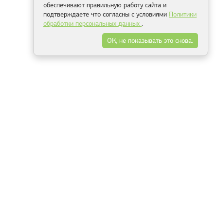
обеспечивают правильную работу сайта и
подтверждаете что согласны с условиями
Политики
обработки персональных данных
.
ОК, не показывать это снова.
Минск
Гродно
Брест
Витебск
Могилёв
Гомель
Фрески
Холсты
Дизайн
Рольшторы
Модульные картины
Фотообои
Информация
3Д фотообои
О компании
Для спальни
Оплата и доставка
Для детской
Контакты
Для кухни
Публичный договор
Для гостиной и зала
Условия возврата
Природа
Портфолио
Карты мира