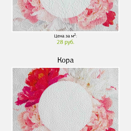
2
Цена за м
:
28 руб.
Кора