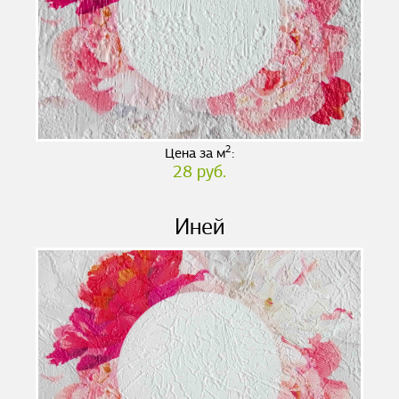
2
Цена за м
:
28 руб.
Иней