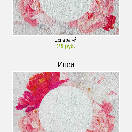
2
Цена за м
:
28 руб.
Иней