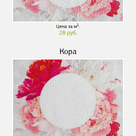
2
Цена за м
:
28 руб.
Кора