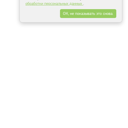
обработки персональных данных
.
ОК, не показывать это снова.
Минск
Гродно
Брест
Витебск
Могилёв
Гомель
Фрески
Холсты
Дизайн
Рольшторы
Модульные картины
Фотообои
Информация
3Д фотообои
О компании
Для спальни
Оплата и доставка
Для детской
Контакты
Для кухни
Публичный договор
Для гостиной и зала
Условия возврата
Природа
Портфолио
Карты мира
Цветы
Море