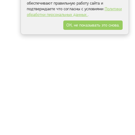
обеспечивают правильную работу сайта и
подтверждаете что согласны с условиями
Политики
обработки персональных данных
.
ОК, не показывать это снова.
Минск
Гродно
Брест
Витебск
Могилёв
Гомель
Фрески
Холсты
Дизайн
Рольшторы
Модульные картины
Фотообои
Информация
3Д фотообои
О компании
Для спальни
Оплата и доставка
Для детской
Контакты
Для кухни
Публичный договор
Для гостиной и зала
Условия возврата
Природа
Портфолио
Карты мира