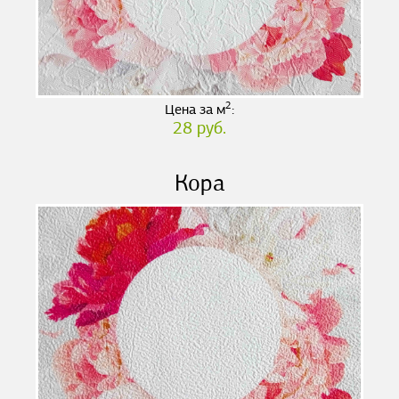
2
Цена за м
:
28 руб.
Кора