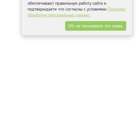
обеспечивают правильную работу сайта и
подтверждаете что согласны с условиями
Политики
обработки персональных данных
.
ОК, не показывать это снова.
Минск
Гродно
Брест
Витебск
Могилёв
Гомель
Фрески
Холсты
Дизайн
Рольшторы
Модульные картины
Фотообои
Информация
3Д фотообои
О компании
Для спальни
Оплата и доставка
Для детской
Контакты
Для кухни
Публичный договор
Для гостиной и зала
Условия возврата
Природа
Портфолио
Карты мира