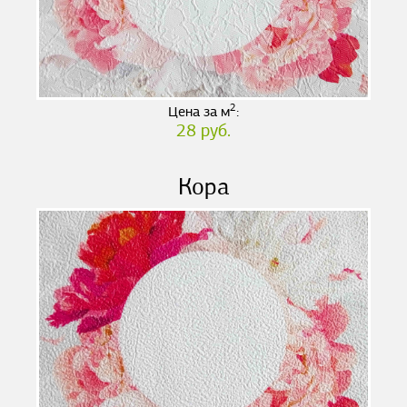
2
Цена за м
:
28 руб.
Кора