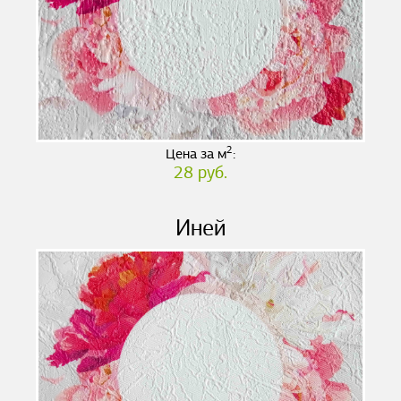
2
Цена за м
:
28 руб.
Иней