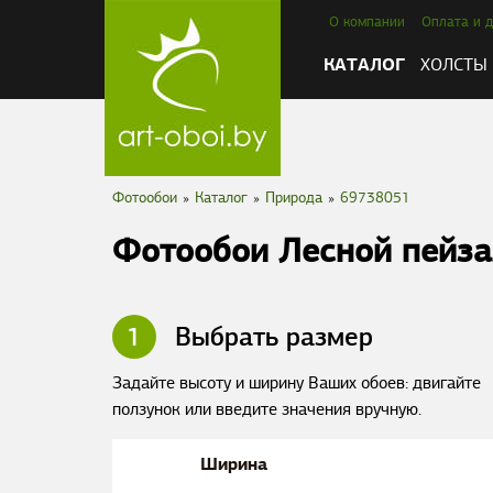
О компании
Оплата и д
КАТАЛОГ
ХОЛСТЫ
Фотообои
»
Каталог
»
Природа
»
69738051
Фотообои Лесной пейз
1
Выбрать размер
Задайте высоту и ширину Ваших обоев: двигайте
ползунок или введите значения вручную.
Ширина