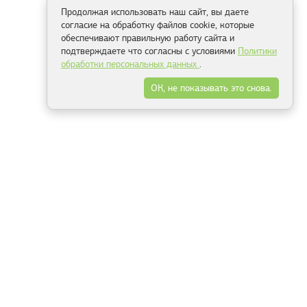
Продолжая использовать наш сайт, вы даете
согласие на обработку файлов cookie, которые
обеспечивают правильную работу сайта и
подтверждаете что согласны с условиями
Политики
обработки персональных данных
.
ОК, не показывать это снова.
Способы оплаты
ель
Минск, ул.Серафимовича 11, офис 301
+375 29 144 05 53
+375 29 244 55 22
+375 29 144 04 74