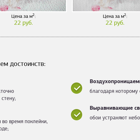
2
2
Цена за м
:
Цена за м
:
22 руб.
22 руб.
ем достоинств:
Воздухопроницаем
аточно
благодаря которому 
 стену;
Выравнивающие св
обои устраняют небо
 во время поклейки,
оде;