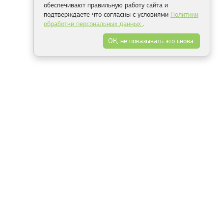
обеспечивают правильную работу сайта и
подтверждаете что согласны с условиями
Политики
обработки персональных данных
.
ОК, не показывать это снова.
Минск
Гродно
Брест
Витебск
Могилёв
Гомель
Фрески
Холсты
Дизайн
Рольшторы
Модульные картины
Фотообои
Информация
3Д фотообои
О компании
Для спальни
Оплата и доставка
Для детской
Контакты
Для кухни
Публичный договор
Для гостиной и зала
Условия возврата
Природа
Портфолио
Карты мира