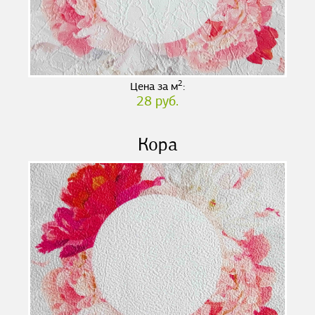
2
Цена за м
:
28 руб.
Кора