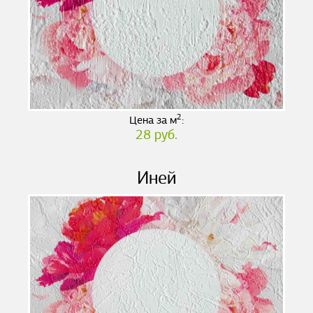
2
Цена за м
:
28 руб.
Иней