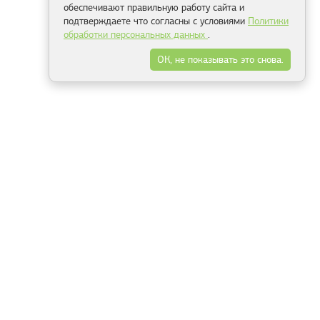
обеспечивают правильную работу сайта и
подтверждаете что согласны с условиями
Политики
обработки персональных данных
.
ОК, не показывать это снова.
Минск
Гродно
Брест
Витебск
Могилёв
Гомель
Фрески
Холсты
Дизайн
Рольшторы
Модульные картины
Фотообои
Информация
3Д фотообои
О компании
Для спальни
Оплата и доставка
Для детской
Контакты
Для кухни
Публичный договор
Для гостиной и зала
Условия возврата
Природа
Портфолио
Карты мира