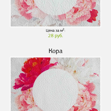
2
Цена за м
:
28 руб.
Кора