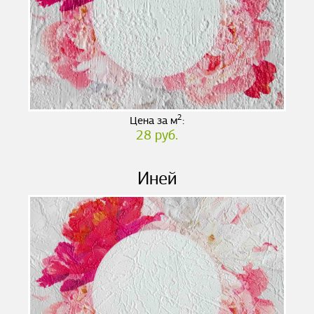
2
Цена за м
:
28 руб.
Иней