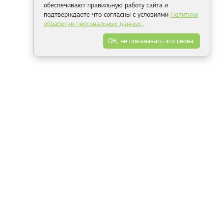
обеспечивают правильную работу сайта и
подтверждаете что согласны с условиями
Политики
обработки персональных данных
.
ОК, не показывать это снова.
Минск
Гродно
Брест
Витебск
Могилёв
Гомель
Фрески
Холсты
Дизайн
Рольшторы
Модульные картины
Фотообои
Информация
3Д фотообои
О компании
Для спальни
Оплата и доставка
Для детской
Контакты
Для кухни
Публичный договор
Для гостиной и зала
Условия возврата
Природа
Портфолио
Карты мира