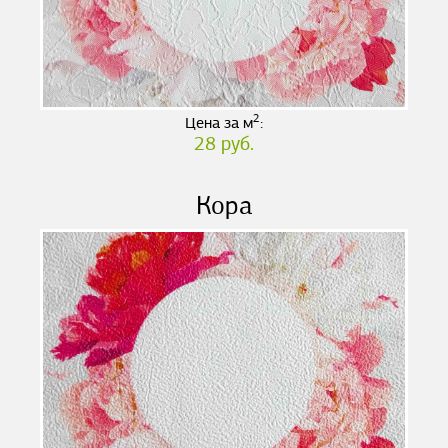
2
Цена за м
:
28 руб.
Кора