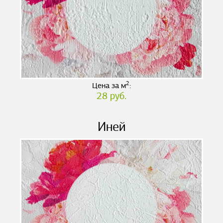
2
Цена за м
:
28 руб.
Иней