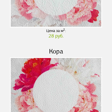
2
Цена за м
:
28 руб.
Кора