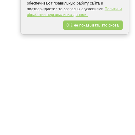
обеспечивают правильную работу сайта и
подтверждаете что согласны с условиями
Политики
обработки персональных данных
.
ОК, не показывать это снова.
Минск
Гродно
Брест
Витебск
Могилёв
Гомель
Фрески
Холсты
Дизайн
Рольшторы
Модульные картины
Фотообои
Информация
3Д фотообои
О компании
Для спальни
Оплата и доставка
Для детской
Контакты
Для кухни
Публичный договор
Для гостиной и зала
Условия возврата
Природа
Портфолио
Карты мира