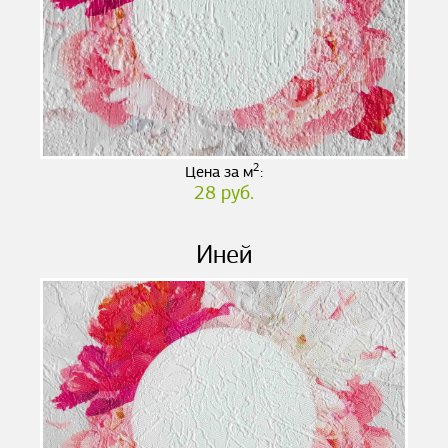
2
Цена за м
:
28 руб.
Иней