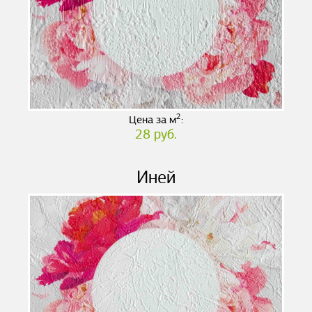
2
Цена за м
:
28 руб.
Иней