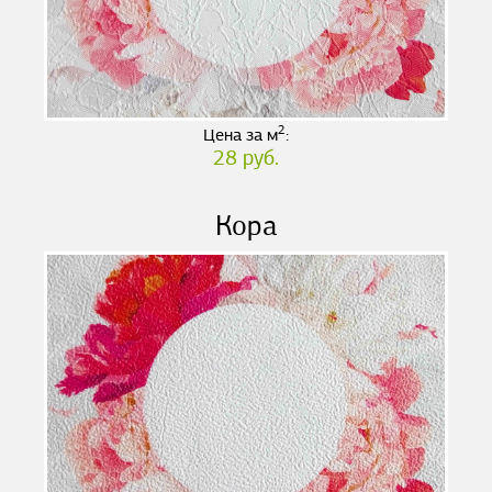
2
Цена за м
:
28 руб.
Кора