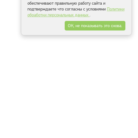
обеспечивают правильную работу сайта и
подтверждаете что согласны с условиями
Политики
обработки персональных данных
.
ОК, не показывать это снова.
Минск
Гродно
Брест
Витебск
Могилёв
Гомель
Фрески
Холсты
Дизайн
Рольшторы
Модульные картины
Фотообои
Информация
3Д фотообои
О компании
Для спальни
Оплата и доставка
Для детской
Контакты
Для кухни
Публичный договор
Для гостиной и зала
Условия возврата
Природа
Портфолио
Карты мира