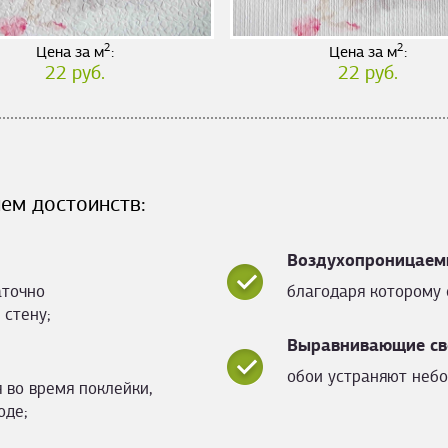
2
2
Цена за м
:
Цена за м
:
22 руб.
22 руб.
ем достоинств:
Воздухопроницаем
аточно
благодаря которому 
 стену;
Выравнивающие св
обои устраняют небо
 во время поклейки,
оде;