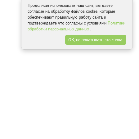
Продолжая использовать наш сайт, вы даете
согласие на обработку файлов cookie, которые
обеспечивают правильную работу сайта и
подтверждаете что согласны с условиями
Политики
обработки персональных данных
.
ОК, не показывать это снова.
Способы оплаты
ель
Минск, ул.Серафимовича 11, офис 301
+375 29 144 05 53
+375 29 244 55 22
+375 29 144 04 74