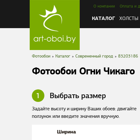
О компании
Оплата и д
КАТАЛОГ
ХОЛСТЫ
Фотообои
»
Каталог
»
Современный город
»
83203186
Фотообои Огни Чикаго
1
Выбрать размер
Задайте высоту и ширину Ваших обоев: двигайте
ползунок или введите значения вручную.
Ширина