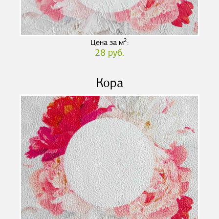
2
Цена за м
:
28 руб.
Кора