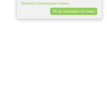
обработки персональных данных
.
ОК, не показывать это снова.
Минск
Гродно
Брест
Витебск
Могилёв
Гомель
Фрески
Холсты
Дизайн
Рольшторы
Модульные картины
Фотообои
Информация
3Д фотообои
О компании
Для спальни
Оплата и доставка
Для детской
Контакты
Для кухни
Публичный договор
Для гостиной и зала
Условия возврата
Природа
Портфолио
Карты мира
Цветы
Море