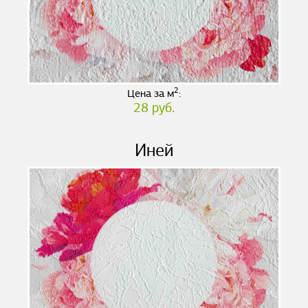
2
Цена за м
:
28 руб.
Иней