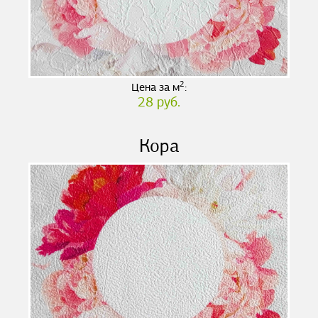
2
Цена за м
:
28 руб.
Кора