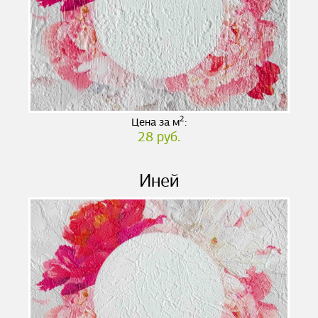
2
Цена за м
:
28 руб.
Иней