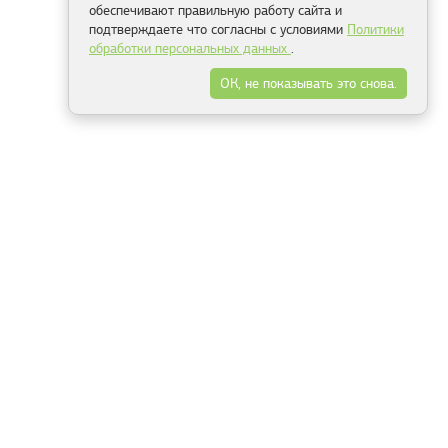
обеспечивают правильную работу сайта и
подтверждаете что согласны с условиями
Политики
обработки персональных данных
.
ОК, не показывать это снова.
Минск
Гродно
Брест
Витебск
Могилёв
Гомель
Фрески
Холсты
Дизайн
Рольшторы
Модульные картины
Фотообои
Информация
3Д фотообои
О компании
Для спальни
Оплата и доставка
Для детской
Контакты
Для кухни
Публичный договор
Для гостиной и зала
Условия возврата
Природа
Портфолио
Карты мира