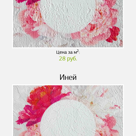
2
Цена за м
:
28 руб.
Иней