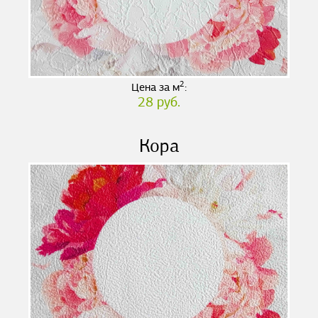
2
Цена за м
:
28 руб.
Кора