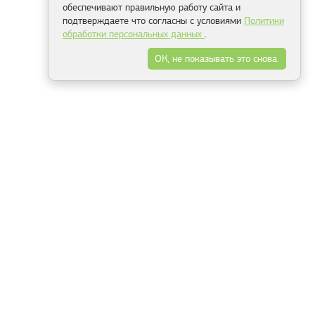
обеспечивают правильную работу сайта и
подтверждаете что согласны с условиями
Политики
обработки персональных данных
.
ОК, не показывать это снова.
Минск
Гродно
Брест
Витебск
Могилёв
Гомель
Фрески
Холсты
Дизайн
Рольшторы
Модульные картины
Фотообои
Информация
3Д фотообои
О компании
Для спальни
Оплата и доставка
Для детской
Контакты
Для кухни
Публичный договор
Для гостиной и зала
Условия возврата
Природа
Портфолио
Карты мира