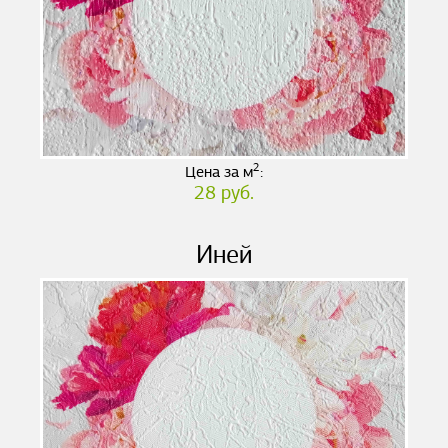
2
Цена за м
:
28 руб.
Иней