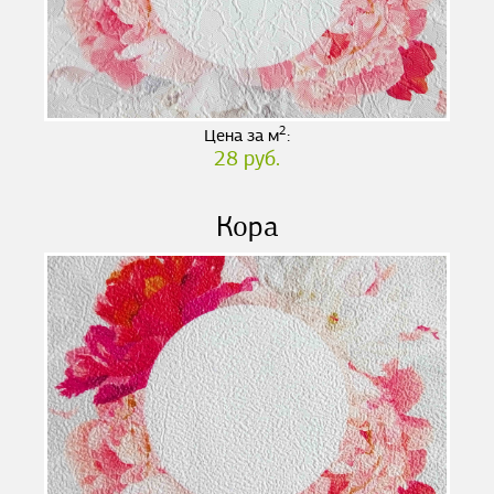
2
Цена за м
:
28 руб.
Кора