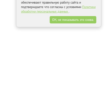
обеспечивают правильную работу сайта и
подтверждаете что согласны с условиями
Политики
обработки персональных данных
.
ОК, не показывать это снова.
Минск
Гродно
Брест
Витебск
Могилёв
Гомель
Фрески
Холсты
Дизайн
Рольшторы
Модульные картины
Фотообои
Информация
3Д фотообои
О компании
Для спальни
Оплата и доставка
Для детской
Контакты
Для кухни
Публичный договор
Для гостиной и зала
Условия возврата
Природа
Портфолио
Карты мира