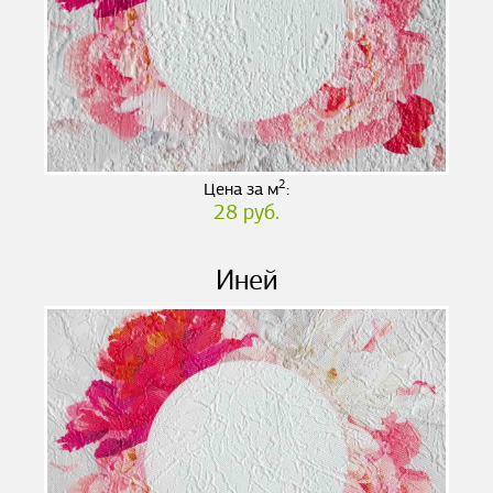
2
Цена за м
:
28 руб.
Иней