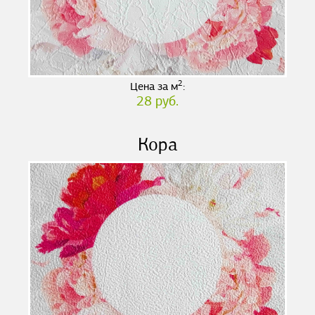
2
Цена за м
:
28 руб.
Кора