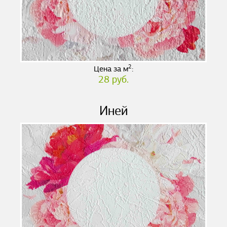
2
Цена за м
:
28 руб.
Иней