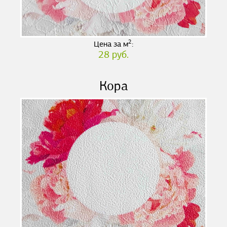
2
Цена за м
:
28 руб.
Кора