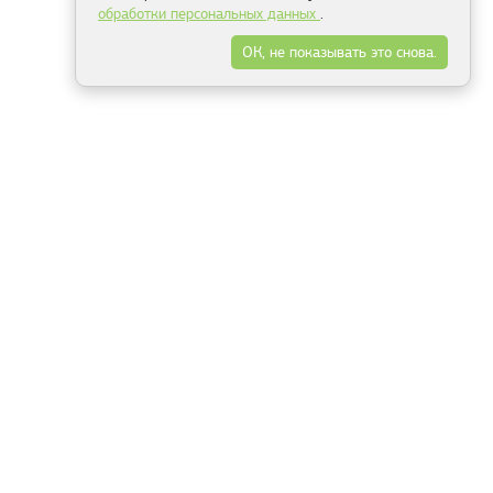
обработки персональных данных
.
ОК, не показывать это снова.
Минск
Гродно
Брест
Витебск
Могилёв
Гомель
Фрески
Холсты
Дизайн
Рольшторы
Модульные картины
Фотообои
Информация
3Д фотообои
О компании
Для спальни
Оплата и доставка
Для детской
Контакты
Для кухни
Публичный договор
Для гостиной и зала
Условия возврата
Природа
Портфолио
Карты мира
Цветы
Море