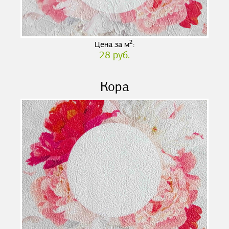
2
Цена за м
:
28 руб.
Кора