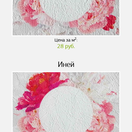
2
Цена за м
:
28 руб.
Иней