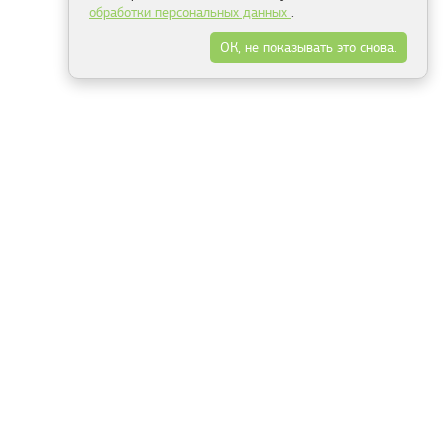
обработки персональных данных
.
ОК, не показывать это снова.
Минск
Гродно
Брест
Витебск
Могилёв
Гомель
Фрески
Холсты
Дизайн
Рольшторы
Модульные картины
Фотообои
Информация
3Д фотообои
О компании
Для спальни
Оплата и доставка
Для детской
Контакты
Для кухни
Публичный договор
Для гостиной и зала
Условия возврата
Природа
Портфолио
Карты мира
Цветы
Море