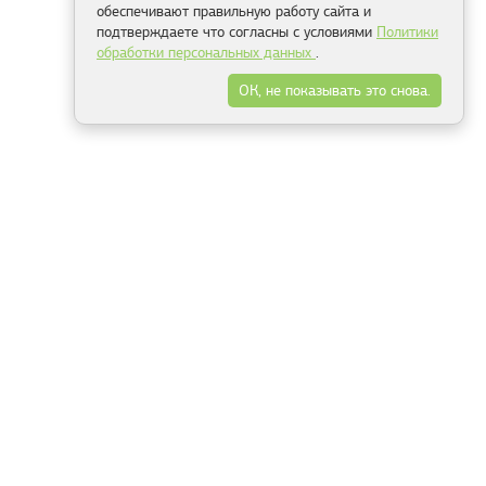
обеспечивают правильную работу сайта и
подтверждаете что согласны с условиями
Политики
обработки персональных данных
.
ОК, не показывать это снова.
Минск
Гродно
Брест
Витебск
Могилёв
Гомель
Фрески
Холсты
Дизайн
Рольшторы
Модульные картины
Фотообои
Информация
3Д фотообои
О компании
Для спальни
Оплата и доставка
Для детской
Контакты
Для кухни
Публичный договор
Для гостиной и зала
Условия возврата
Природа
Портфолио
Карты мира