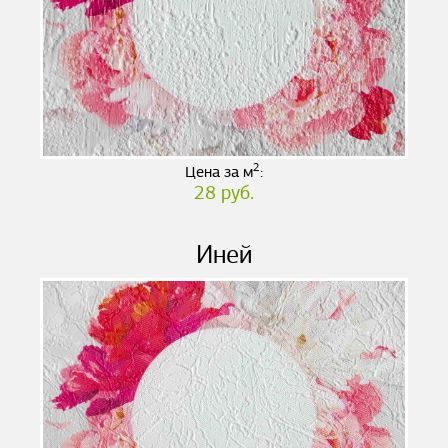
2
Цена за м
:
28 руб.
Иней