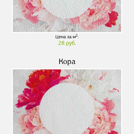
2
Цена за м
:
28 руб.
Кора